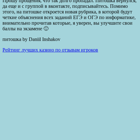
Прошу прощения, что так долго пропадал. Питошка вернулся,
да еще и с группой в вконтакте, подписывайтесь. Помимо
этого, на питошке откроется новая рубрика, в которой будут
четкие объяснения всех заданий ЕГЭ и ОГЭ по информатике,
внимательно прочитав которые, я уверен, вы улучшите свои
баллы на экзамене 🙂
питошка by Daniil Inshakov
Рейтинг лучших казино по отзывам игроков