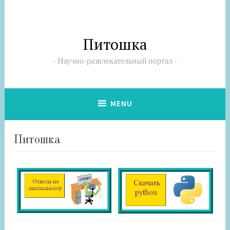
Skip
to
content
Питошка
Научно-развлекательный портал
MENU
Питошка