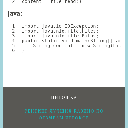
2
content 
=
file
.read()
Java:
1
import
java.io.IOException;
2
import
java.nio.file.Files;
3
import
java.nio.file.Paths;
4
public
static
void
main(String[] args
5
String content = 
new
String(Files
6
}
ПИТОШКА
РЕЙТИНГ ЛУЧШИХ КАЗИНО ПО
ОТЗЫВАМ ИГРОКОВ