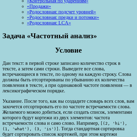
«Контрольная по ударениям»
«Продажи»
«Родословная: подсчет уровней»
«Родословная: предки и потомки»
«Родословная: LCA»
Задача «Частотный анализ»
Условие
Дан текст: в первой строке записано количество строк в
тексте, а затем сами строки. Выведите все слова,
встречающиеся в тексте, по одному на каждую строку. Слова
должны быть отсортированы по убыванию их количества
появления в тексте, а при одинаковой частоте появления — в
лексикографическом порядке.
Указание. После того, как вы создадите словарь всех слов, вам
захочется отсортировать его по частоте встречаемости слова.
Желаемого можно добиться, если создать список, элементами
которого будут кортежи из двух элементов: частота
встречаемости слова и само слово. Например,
[(2, 'hi'),
. Тогда стандартная сортировка
(1, 'what'), (3, 'is')]
будет сортировать список кортежей, при этом кортежи