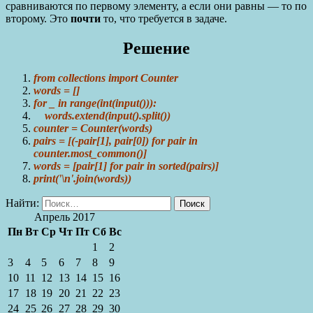
сравниваются по первому элементу, а если они равны — то по
второму. Это
почти
то, что требуется в задаче.
Решение
from collections import Counter
words = []
for _ in range(int(input())):
words.extend(input().split())
counter = Counter(words)
pairs = [(-pair[1], pair[0]) for pair in
counter.most_common()]
words = [pair[1] for pair in sorted(pairs)]
print('\n'.join(words))
Найти:
Апрель 2017
Пн
Вт
Ср
Чт
Пт
Сб
Вс
1
2
3
4
5
6
7
8
9
10
11
12
13
14
15
16
17
18
19
20
21
22
23
24
25
26
27
28
29
30