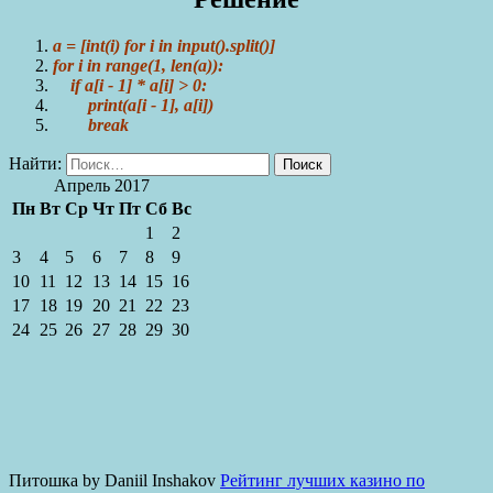
a = [int(i) for i in input().split()]
for i in range(1, len(a)):
if a[i - 1] * a[i] > 0:
print(a[i - 1], a[i])
break
Найти:
Апрель 2017
Пн
Вт
Ср
Чт
Пт
Сб
Вс
1
2
3
4
5
6
7
8
9
10
11
12
13
14
15
16
17
18
19
20
21
22
23
24
25
26
27
28
29
30
Питошка by Daniil Inshakov
Рейтинг лучших казино по