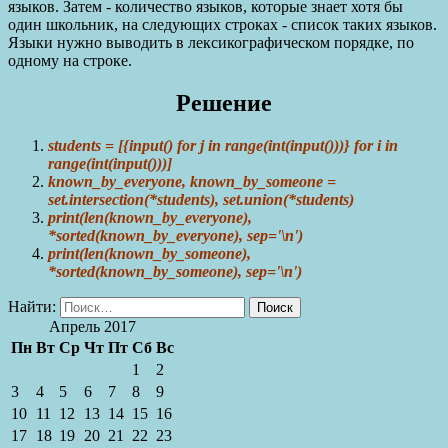
языков. Затем - количество языков, которые знает хотя бы
один школьник, на следующих строках - список таких языков.
Языки нужно выводить в лексикографическом порядке, по
одному на строке.
Решение
students = [{input() for j in range(int(input()))} for i in
range(int(input()))]
known_by_everyone, known_by_someone =
set.intersection(*students), set.union(*students)
print(len(known_by_everyone),
*sorted(known_by_everyone), sep='\n')
print(len(known_by_someone),
*sorted(known_by_someone), sep='\n')
Найти:
Апрель 2017
Пн
Вт
Ср
Чт
Пт
Сб
Вс
1
2
3
4
5
6
7
8
9
10
11
12
13
14
15
16
17
18
19
20
21
22
23