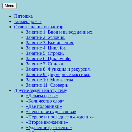
Menu
Питошка
таймер до егэ
Ответы на питонтьютор
Занятие 1. Ввод и вывод данных.
Занятие 2. Условия.
Занятие 3. Вычисления.
Занятие 4. Цикл for.
Занятие 5. Строки.
Занятие 6. Цикл while.
Занятие 7. Списки
Занятие 8. Функция и рекурсия.
Занятие 9. Двумерные массивы.
Занятие 10. Множества
Занятие 11. Словари.
Другие задачи на эту тему
«Делаем срезы»
«Количество слов»
«Две половинки»
«Переставить два слова»
«Первое и последнее вхождения»
«Второе вхождение»
«Удаление фрагмента»