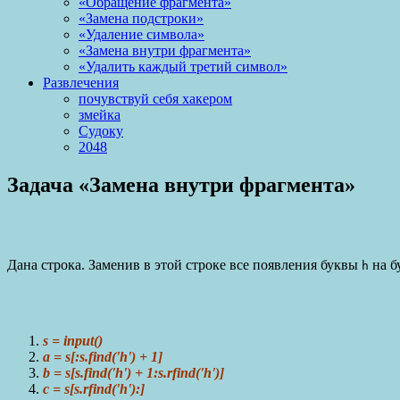
«Обращение фрагмента»
«Замена подстроки»
«Удаление символа»
«Замена внутри фрагмента»
«Удалить каждый третий символ»
Развлечения
почувствуй себя хакером
змейка
Судоку
2048
Задача «Замена внутри фрагмента»
Дана строка. Заменив в этой строке все появления буквы
на б
h
s = input()
a = s[:s.find('h') + 1]
b = s[s.find('h') + 1:s.rfind('h')]
c = s[s.rfind('h'):]