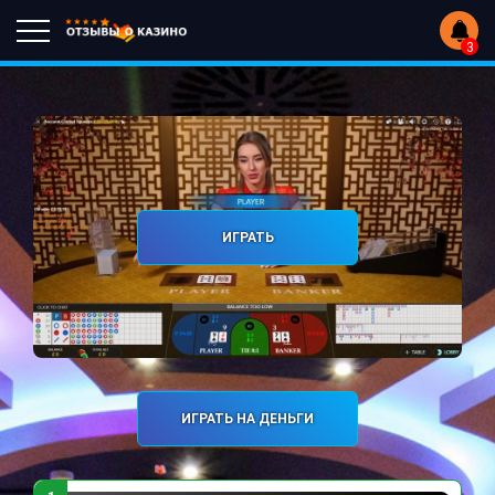
ИГРАТЬ
ИГРАТЬ НА ДЕНЬГИ