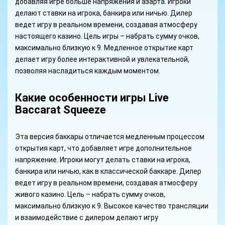
добавляя игре больше напряжения и азарта. Игроки
делают ставки на игрока, банкира или ничью. Дилер
ведет игру в реальном времени, создавая атмосферу
настоящего казино. Цель игры – набрать сумму очков,
максимально близкую к 9. Медленное открытие карт
делает игру более интерактивной и увлекательной,
позволяя насладиться каждым моментом.
Какие особенности игры Live
Baccarat Squeeze
Эта версия баккары отличается медленным процессом
открытия карт, что добавляет игре дополнительное
напряжение. Игроки могут делать ставки на игрока,
банкира или ничью, как в классической баккаре. Дилер
ведет игру в реальном времени, создавая атмосферу
живого казино. Цель – набрать сумму очков,
максимально близкую к 9. Высокое качество трансляции
и взаимодействие с дилером делают игру