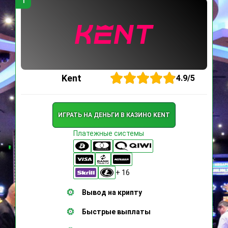
1
Kent
4.9
/5
ИГРАТЬ НА ДЕНЬГИ В КАЗИНО KENT
Платежные системы
+ 16
Вывод на крипту
Быстрые выплаты