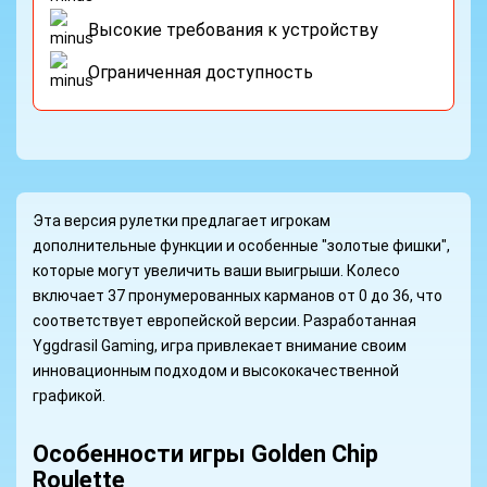
Высокие требования к устройству
Ограниченная доступность
Эта версия рулетки предлагает игрокам
дополнительные функции и особенные "золотые фишки",
которые могут увеличить ваши выигрыши. Колесо
включает 37 пронумерованных карманов от 0 до 36, что
соответствует европейской версии. Разработанная
Yggdrasil Gaming, игра привлекает внимание своим
инновационным подходом и высококачественной
графикой.
Особенности игры Golden Chip
Roulette