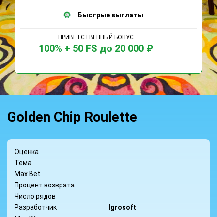
Быстрые выплаты
ПРИВЕТСТВЕННЫЙ БОНУС
100% + 50 FS до 20 000 ₽
Golden Chip Roulette
Оценка
Тема
Max Bet
Процент возврата
Число рядов
Разработчик
Igrosoft