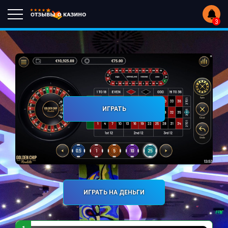
ИГРАТЬ
ИГРАТЬ НА ДЕНЬГИ